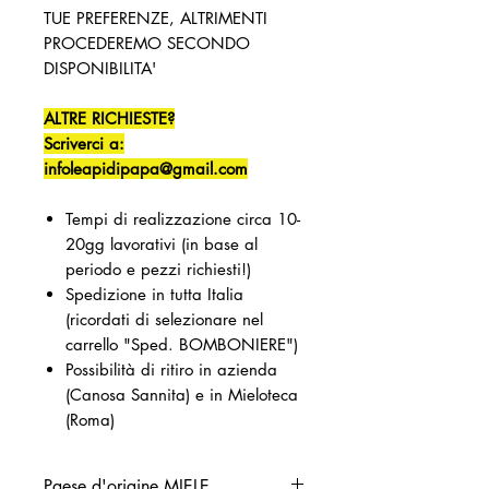
TUE PREFERENZE, ALTRIMENTI
PROCEDEREMO SECONDO
DISPONIBILITA'
ALTRE RICHIESTE?
Scriverci a:
infoleapidipapa@gmail.com
​Tempi di realizzazione circa 10-
20gg lavorativi (in base al
periodo e pezzi richiesti!)
Spedizione in tutta Italia
(ricordati di selezionare nel
carrello "Sped. BOMBONIERE")
Possibilità di ritiro in azienda
(Canosa Sannita) e in Mieloteca
(Roma)
Paese d'origine MIELE