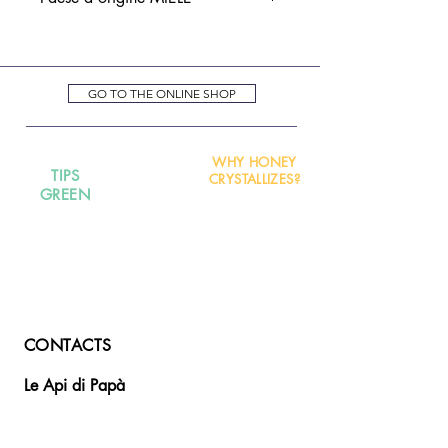
ITALIA
GO TO THE ONLINE SHOP
WHY HONEY
TIPS
CRYSTALLIZES?
GREEN
CONTACTS
Le Api di Papà
infoleapidipapa@gmail.com
Via delle Piane,
35 - 66010