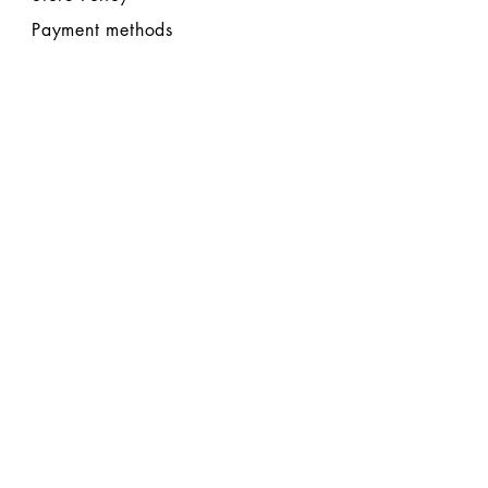
Payment methods
FOLLOW US
CLICCA QUI per un pagamento rapido
con CARTA o PAYPAL