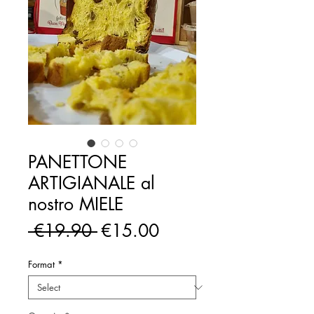
PANETTONE
ARTIGIANALE al
nostro MIELE
Regular
Sale
 €19.90 
€15.00
Price
Price
Format
*