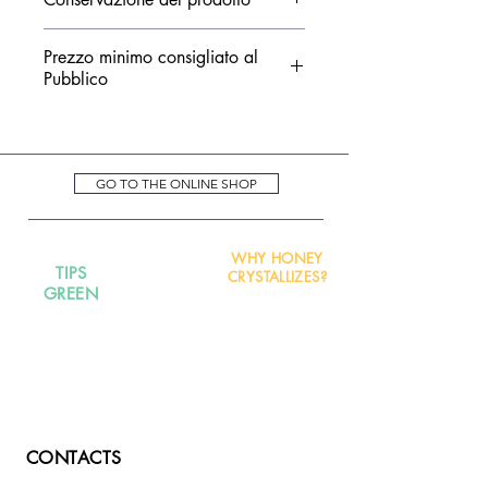
Conservare in congelatore.
Prezzo minimo consigliato al
Termine minimo di conservazione
Pubblico
24 mesi (riportato in etichetta).
€ 11,00 - 200 gr
GO TO THE ONLINE SHOP
WHY HONEY
TIPS
CRYSTALLIZES?
GREEN
CONTACTS